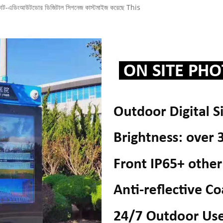
its কাট-এডিংআউটডোর ডিজিটাল সিগনেজ কাস্টমাইজ করেছে This