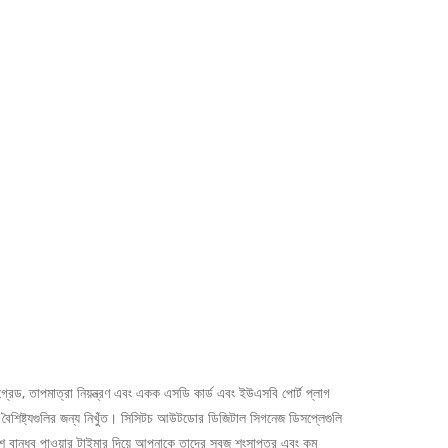
েড, তাপমাত্রা নিয়ন্ত্রণ এবং একক এসডি কার্ড এবং ইউএসবি পোর্ট প্লাগ
্য বৈশিষ্ট্যগুলির জন্য নিখুঁত। সিসিটচ আউটডোর ডিজিটাল সিগনেজ ডিসপ্লেগুলি
বেশ বান্ধব পাওয়ার টাইমার দিয়ে আপনাকে তাদের সবুজ শংসাপত্র এবং কম