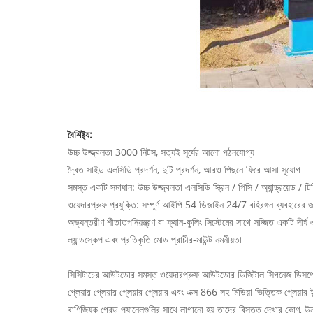
বৈশিষ্ট্য:
উচ্চ উজ্জ্বলতা 3000 নিটস, সত্যই সূর্যের আলো পঠনযোগ্য
দ্বৈত সাইড এলসিডি প্রদর্শন, দুটি প্রদর্শন, আরও পিছনে ফিরে আসা সুযোগ
সমস্ত একটি সমাধান: উচ্চ উজ্জ্বলতা এলসিডি স্ক্রিন / পিসি / অ্যান্ড্রয়েড / 
ওয়েদারপ্রুফ প্রযুক্তি: সম্পূর্ণ আইপি 54 ডিজাইন 24/7 বহিরঙ্গন ব্যবহারে
অভ্যন্তরীণ শীতাতপনিয়ন্ত্রণ বা ফ্যান-কুলিং সিস্টেমের সাথে সজ্জিত একটি দীর্ঘ
ল্যান্ডস্কেপ এবং প্রতিকৃতি মোড প্রাচীর-মাউন্ট নমনীয়তা
সিসিটাচের আউটডোর সমস্ত ওয়েদারপ্রুফ আউটডোর ডিজিটাল সিগনেজ ডিসপ্লে উচ্
প্লেয়ার প্লেয়ার প্লেয়ার প্লেয়ার এবং এক্স 866 সহ মিডিয়া ভিত্তিক প্লে
বাণিজ্যিক গ্রেড প্যানেলগুলির সাথে লাগানো হয় তাদের বিস্তৃত দেখার কোণ, উ