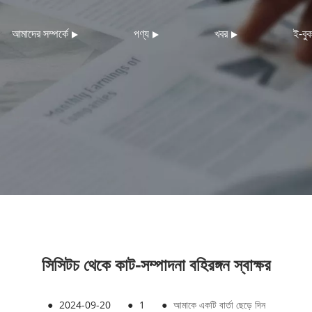
আমাদের সম্পর্কে
পণ্য
খবর
ই-বু
সিসিটচ থেকে কাট-সম্পাদনা বহিরঙ্গন স্বাক্ষর
●
2024-09-20
●
1
●
আমাকে একটি বার্তা ছেড়ে দিন