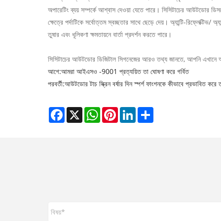
অপারেটিং ব্যয় সম্পর্কে আশ্বাস দেওয়া যেতে পারে। সিসিটাচের আউটডোর ডিসপ্ল
ক্ষেত্রে পর্দাটিকে সর্বোত্তম স্বচ্ছতার সাথে ছেড়ে দেয়। অ্যান্টি-রিফ্লেক্টিভ/
তুষার এবং ধূলিকণা ক্ষমতায়নে বার্তা প্রদর্শন করতে পারে।
সিসিটাচের আউটডোর ডিজিটাল সিগনেজের আরও তথ্য জানতে, আপনি এখানে আ
আগে:
আমরা আইএসও -9001 প্রত্যয়িত তা ঘোষণা করে গর্বিত
পরবর্তী:
আউটডোর টাচ স্ক্রিন বর্ষার দিন স্পর্শ ফাংশনকে কীভাবে প্রভাবিত করে 
Facebook
X
WhatsApp
Pinterest
LinkedIn
Share