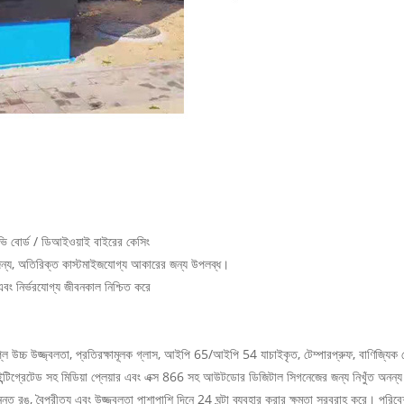
টিভি বোর্ড / ডিআইওয়াই বাইরের কেসিং
র জন্য, অতিরিক্ত কাস্টমাইজযোগ্য আকারের জন্য উপলব্ধ।
 এবং নির্ভরযোগ্য জীবনকাল নিশ্চিত করে
চ উজ্জ্বলতা, প্রতিরক্ষামূলক গ্লাস, আইপি 65/আইপি 54 যাচাইকৃত, টেম্পারপ্রুফ, বাণিজ্যিক গ্র
য়ার ইন্টিগ্রেটেড সহ মিডিয়া প্লেয়ার এবং এক্স 866 সহ আউটডোর ডিজিটাল সিগনেজের জন্য নিখুঁত অনন
ন্নত রঙ, বৈপরীত্য এবং উজ্জ্বলতা পাশাপাশি দিনে 24 ঘন্টা ব্যবহার করার ক্ষমতা সরবরাহ করে। পরি