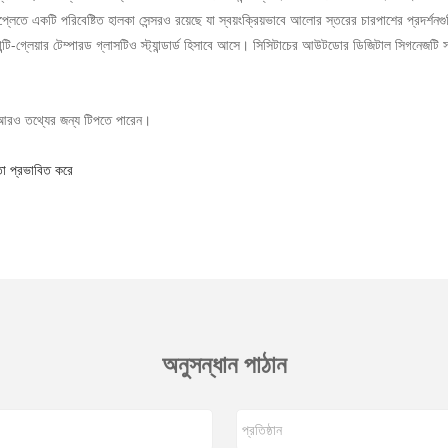
েতে একটি পরিবেষ্টিত হালকা সেন্সরও রয়েছে যা স্বয়ংক্রিয়ভাবে আলোর স্তরের চারপাশের প্রদর্শনগু
 অ্যান্টি-গ্লেয়ার টেম্পারড গ্লাসটিও স্ট্যান্ডার্ড হিসাবে আসে। সিসিটাচের আউটডোর ডিজিটাল সিগনেজটি সর
রও তথ্যের জন্য টিপতে পারেন।
তা প্রভাবিত করে
অনুসন্ধান পাঠান