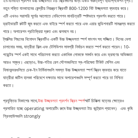
ইন-যানবাহন প্রদর্শন উচ্চ উজ্জ্বলতা টাচ স্ক্রিনগুলির জন্য একটি গুরুত্বপূর্ণ অ্যাপ্লিকেশন দৃশ্য।
নতুন শক্তি যানবাহনের কেন্দ্রীয় নিয়ন্ত্রণ স্ক্রিনটি 800-1200 নিট উজ্জ্বলতা ব্যবহার করে।
এটি এখনও সরাসরি সূর্যের আলোতে নেভিগেশন মানচিত্রটি স্পষ্টভাবে প্রদর্শন করতে পারে।
ড্রাইভারটি রুটটি জুম করতে এবং বাইরে স্পর্শ করতে পারে এবং এয়ার কন্ডিশনারটি সামঞ্জস্য করতে
পারে। অপারেশন প্রতিক্রিয়া দ্রুত এবং ঝলমলে নয়।
ট্যাক্সির পিছনের বিনোদন স্ক্রিনটিও একটি উচ্চ উজ্জ্বলতা স্পর্শ ফাংশন সহ সজ্জিত। দিনের বেলা
চালানোর সময়, যাত্রীরা ফিল্ম এবং টেলিভিশন সামগ্রী নির্বাচন করতে স্পর্শ করতে পারেন। 10-
পয়েন্টের স্পর্শ একই সাথে পরিচালনা করতে একাধিক লোককে সমর্থন করে এবং ভ্রমণের অভিজ্ঞতা
আরও সমৃদ্ধ। এছাড়াও, উচ্চ-গতির রেল স্টেশনগুলিতে স্ব-পরিষেবা টিকিট মেশিন এবং
বিমানবন্দরগুলিতে চেক-ইন টার্মিনালগুলি সমস্ত উচ্চ উজ্জ্বলতা স্পর্শ স্ক্রিন ব্যবহার করে যাতে
যাত্রীরা জটিল হালকা পরিবেশে দক্ষতার সাথে অপারেশনগুলি সম্পূর্ণ করতে পারে তা নিশ্চিত
করতে।
প্রযুক্তির বিকাশের সাথে,
উচ্চ উজ্জ্বলতা প্রদর্শন স্ক্রিন স্পর্শ
স্মার্ট চিকিত্সা যত্নের ক্ষেত্রেও
প্রসারিত হচ্ছে operating অপারেটিং রুমে উচ্চ উজ্জ্বলতা টাচ কন্ট্রোল প্যানেল） এবং কৃষি
গ্রিনহাউসগুলি strongly