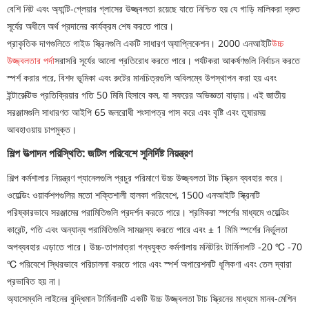
বেশি নিট এবং অ্যান্টি-গ্লেয়ার গ্লাসের উজ্জ্বলতা রয়েছে যাতে নিশ্চিত হয় যে গাড়ি মালিকরা দ্রুত
সূর্যের অধীনে অর্থ প্রদানের কার্যক্রম শেষ করতে পারে।
প্রাকৃতিক দাগগুলিতে গাইড স্ক্রিনগুলি একটি সাধারণ অ্যাপ্লিকেশন। 2000 এনআইটি
উচ্চ
উজ্জ্বলতার পর্দা
সরাসরি সূর্যের আলো প্রতিরোধ করতে পারে। পর্যটকরা আকর্ষণগুলি নির্বাচন করতে
স্পর্শ করার পরে, বিশদ ভূমিকা এবং রুটের মানচিত্রগুলি অবিলম্বে উপস্থাপন করা হয় এবং
ইন্টারেক্টিভ প্রতিক্রিয়ার গতি 50 মিমি হিসাবে কম, যা সফরের অভিজ্ঞতা বাড়ায়। এই জাতীয়
সরঞ্জামগুলি সাধারণত আইপি 65 জলরোধী শংসাপত্র পাস করে এবং বৃষ্টি এবং তুষারময়
আবহাওয়ায় চাপমুক্ত।
শিল্প উত্পাদন পরিস্থিতি: জটিল পরিবেশে সুনির্দিষ্ট নিয়ন্ত্রণ
শিল্প কর্মশালার নিয়ন্ত্রণ প্যানেলগুলি প্রচুর পরিমাণে উচ্চ উজ্জ্বলতা টাচ স্ক্রিন ব্যবহার করে।
ওয়েল্ডিং ওয়ার্কশপগুলির মতো শক্তিশালী হালকা পরিবেশে, 1500 এনআইটি স্ক্রিনটি
পরিষ্কারভাবে সরঞ্জামের পরামিতিগুলি প্রদর্শন করতে পারে। শ্রমিকরা স্পর্শের মাধ্যমে ওয়েল্ডিং
কারেন্ট, গতি এবং অন্যান্য পরামিতিগুলি সামঞ্জস্য করতে পারে এবং ± 1 মিমি স্পর্শের নির্ভুলতা
অপব্যবহার এড়াতে পারে। উচ্চ-তাপমাত্রা গন্ধযুক্ত কর্মশালায় মনিটরিং টার্মিনালটি -20 ℃ -70
℃ পরিবেশে স্থিরভাবে পরিচালনা করতে পারে এবং স্পর্শ অপারেশনটি ধূলিকণা এবং তেল দ্বারা
প্রভাবিত হয় না।
অ্যাসেম্বলি লাইনের বুদ্ধিমান টার্মিনালটি একটি উচ্চ উজ্জ্বলতা টাচ স্ক্রিনের মাধ্যমে মানব-মেশিন