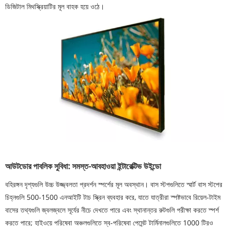
ডিজিটাল মিথস্ক্রিয়াটির মূল বাহক হয়ে ওঠে।
আউটডোর পাবলিক সুবিধা: সমস্ত-আবহাওয়া ইন্টারেক্টিভ উইন্ডো
বহিরঙ্গন দৃশ্যগুলি উচ্চ উজ্জ্বলতা প্রদর্শন স্পর্শের মূল অবস্থান। বাস স্টপগুলিতে স্মার্ট বাস স্টপের
চিহ্নগুলি 500-1500 এনআইটি টাচ স্ক্রিন ব্যবহার করে, যাতে যাত্রীরা স্পষ্টভাবে রিয়েল-টাইম
বাসের তথ্যগুলি জ্বলজ্বলে সূর্যের নীচে দেখতে পারে এবং স্থানান্তর রুটগুলি পরীক্ষা করতে স্পর্শ
করতে পারে; হাইওয়ে পরিষেবা অঞ্চলগুলিতে স্ব-পরিষেবা পেমেন্ট টার্মিনালগুলিতে 1000 টিরও