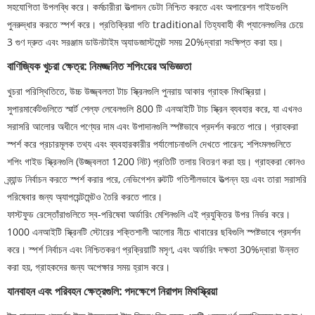
সহযোগিতা উপলব্ধি করে। কর্মচারীরা উত্পাদন ডেটা নিশ্চিত করতে এবং অপারেশন গাইডগুলি
পুনরুদ্ধার করতে স্পর্শ করে। প্রতিক্রিয়া গতি traditional তিহ্যবাহী কী প্যানেলগুলির চেয়ে
3 গুণ দ্রুত এবং সরঞ্জাম ডাউনটাইম অ্যাডজাস্টমেন্ট সময় 20%দ্বারা সংক্ষিপ্ত করা হয়।
বাণিজ্যিক খুচরা ক্ষেত্র: নিমজ্জনিত শপিংয়ের অভিজ্ঞতা
খুচরা পরিস্থিতিতে, উচ্চ উজ্জ্বলতা টাচ স্ক্রিনগুলি পুনরায় আকার গ্রাহক মিথস্ক্রিয়া।
সুপারমার্কেটগুলিতে স্মার্ট শেল্ফ লেবেলগুলি 800 টি এনআইটি টাচ স্ক্রিন ব্যবহার করে, যা এখনও
সরাসরি আলোর অধীনে পণ্যের দাম এবং উপাদানগুলি স্পষ্টভাবে প্রদর্শন করতে পারে। গ্রাহকরা
স্পর্শ করে প্রচারমূলক তথ্য এবং ব্যবহারকারীর পর্যালোচনাগুলি দেখতে পারেন; শপিংমলগুলিতে
শপিং গাইড স্ক্রিনগুলি (উজ্জ্বলতা 1200 নিট) প্রতিটি তলায় বিতরণ করা হয়। গ্রাহকরা কোনও
ব্র্যান্ড নির্বাচন করতে স্পর্শ করার পরে, নেভিগেশন রুটটি গতিশীলভাবে উত্পন্ন হয় এবং তারা সরাসরি
পরিষেবার জন্য অ্যাপয়েন্টমেন্টও তৈরি করতে পারে।
ফাস্টফুড রেস্তোঁরাগুলিতে স্ব-পরিষেবা অর্ডারিং মেশিনগুলি এই প্রযুক্তির উপর নির্ভর করে।
1000 এনআইটি স্ক্রিনটি স্টোরের শক্তিশালী আলোর নীচে খাবারের ছবিগুলি স্পষ্টভাবে প্রদর্শন
করে। স্পর্শ নির্বাচন এবং নিশ্চিতকরণ প্রক্রিয়াটি মসৃণ, এবং অর্ডারিং দক্ষতা 30%দ্বারা উন্নত
করা হয়, গ্রাহকদের জন্য অপেক্ষার সময় হ্রাস করে।
যানবাহন এবং পরিবহন ক্ষেত্রগুলি: পদক্ষেপে নিরাপদ মিথস্ক্রিয়া