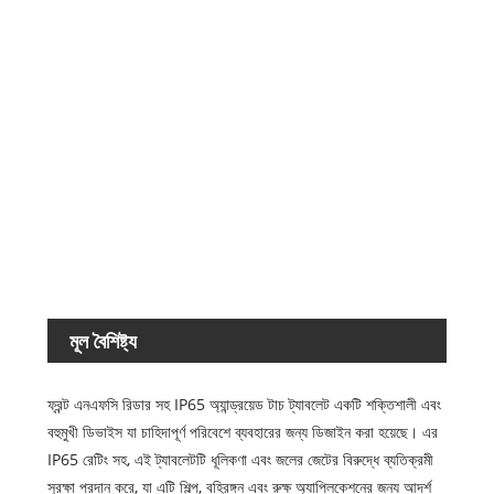
আনুষঙ্গ
এবং
সম্প্রস
মূল বৈশিষ্ট্য
ফ্রন্ট এনএফসি রিডার সহ IP65 অ্যান্ড্রয়েড টাচ ট্যাবলেট একটি শক্তিশালী এবং
বহুমুখী ডিভাইস যা চাহিদাপূর্ণ পরিবেশে ব্যবহারের জন্য ডিজাইন করা হয়েছে। এর
IP65 রেটিং সহ, এই ট্যাবলেটটি ধূলিকণা এবং জলের জেটের বিরুদ্ধে ব্যতিক্রমী
সুরক্ষা প্রদান করে, যা এটি শিল্প, বহিরঙ্গন এবং রুক্ষ অ্যাপ্লিকেশনের জন্য আদর্শ