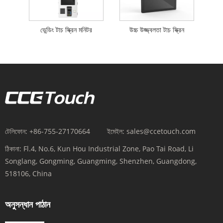
ভেন্ডিং টাচ স্ক্রিন মনিটর
উচ্চ উজ্জ্বলতা টাচ স্ক্রিন
টেলিফোন:
+86-755-27170664
ইমেইল:
sales@ccetouch.com
ঠিকানা:
Fl.4, No.6, Kun Hou Industrial Zone, Pao Tai Road, Li
Songlang, Gongming, Guangming, Shenzhen, Guangdong,
518106, China
অনুসন্ধান পাঠান