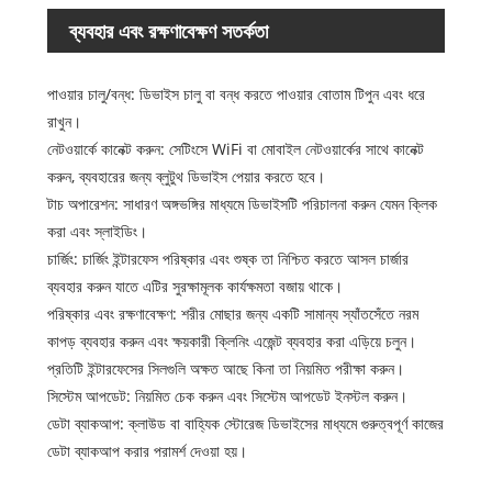
ব্যবহার এবং রক্ষণাবেক্ষণ সতর্কতা
পাওয়ার চালু/বন্ধ: ডিভাইস চালু বা বন্ধ করতে পাওয়ার বোতাম টিপুন এবং ধরে
রাখুন।
নেটওয়ার্কে কানেক্ট করুন: সেটিংসে WiFi বা মোবাইল নেটওয়ার্কের সাথে কানেক্ট
করুন, ব্যবহারের জন্য ব্লুটুথ ডিভাইস পেয়ার করতে হবে।
টাচ অপারেশন: সাধারণ অঙ্গভঙ্গির মাধ্যমে ডিভাইসটি পরিচালনা করুন যেমন ক্লিক
করা এবং স্লাইডিং।
চার্জিং: চার্জিং ইন্টারফেস পরিষ্কার এবং শুষ্ক তা নিশ্চিত করতে আসল চার্জার
ব্যবহার করুন যাতে এটির সুরক্ষামূলক কার্যক্ষমতা বজায় থাকে।
পরিষ্কার এবং রক্ষণাবেক্ষণ: শরীর মোছার জন্য একটি সামান্য স্যাঁতসেঁতে নরম
কাপড় ব্যবহার করুন এবং ক্ষয়কারী ক্লিনিং এজেন্ট ব্যবহার করা এড়িয়ে চলুন।
প্রতিটি ইন্টারফেসের সিলগুলি অক্ষত আছে কিনা তা নিয়মিত পরীক্ষা করুন।
সিস্টেম আপডেট: নিয়মিত চেক করুন এবং সিস্টেম আপডেট ইনস্টল করুন।
ডেটা ব্যাকআপ: ক্লাউড বা বাহ্যিক স্টোরেজ ডিভাইসের মাধ্যমে গুরুত্বপূর্ণ কাজের
ডেটা ব্যাকআপ করার পরামর্শ দেওয়া হয়।