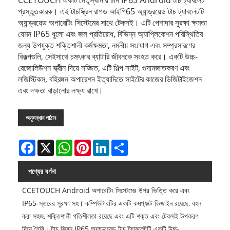
CCETOUCH একটি নেতৃস্থানীয় চীন IP65 Android টাচ ট্যাবলেট
প্রস্তুতকারক। এই টাচস্ক্রিন রাগড আইপি65 অ্যান্ড্রয়েড টাচ ট্যাবলেটটি
অ্যান্ড্রয়েড অপারেটিং সিস্টেমের সাথে টেকসই। এটি পেশাদার সুরক্ষা ক্ষমতা
যেমন IP65 ধুলো এবং জল প্রতিরোধ, বিভিন্ন অ্যাপ্লিকেশন পরিস্থিতির
জন্য উপযুক্ত শক্তিশালী কর্মক্ষমতা, নমনীয় সংযোগ এবং সম্প্রসারণের
বিকল্পগুলি, সেইসাথে চমৎকার ব্যাটারি জীবনকে সংহত করে। একটি উচ্চ-
রেজোলিউশন স্ক্রীন দিয়ে সজ্জিত, এটি শিল্প সাইট, গুদামজাতকরণ এবং
লজিস্টিকস, বহিরঙ্গন অপারেশন ইত্যাদিতে সাইটের কাজের ডিজিটাইজেশন
এবং দক্ষতা বাড়ানোর লক্ষ্য রাখে।
অনুসন্ধান পাঠান
Facebook
X
WhatsApp
Pinterest
LinkedIn
Share
পণ্যের বর্ণনা
CCETOUCH Android অপারেটিং সিস্টেমের উপর ভিত্তি করে এবং
IP65-স্তরের সুরক্ষা সহ। কম্পিউটারটির একটি কমপ্যাক্ট ডিজাইন রয়েছে, বহন
করা সহজ, শক্তিশালী গতিশীলতা রয়েছে এবং এটি শক্ত এবং টেকসই উপকরণ
দিয়ে তৈরি। টাচ স্ক্রিন IP65 অ্যান্ড্রয়েড টাচ ট্যাবলেটটি একটি উচ্চ-