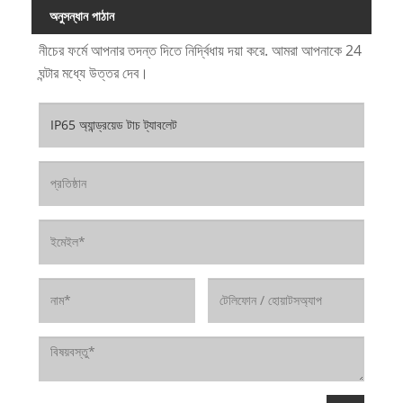
অনুসন্ধান পাঠান
নীচের ফর্মে আপনার তদন্ত দিতে নির্দ্বিধায় দয়া করে. আমরা আপনাকে 24
ঘন্টার মধ্যে উত্তর দেব।