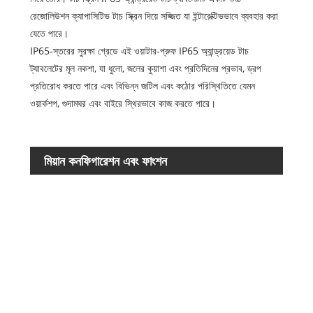
রেজোলিউশন ক্যাপাসিটিভ টাচ স্ক্রিন দিয়ে সজ্জিত যা ইন্টারেক্টিভভাবে ব্যবহার করা
যেতে পারে।
IP65-স্তরের সুরক্ষা গ্রেডে এই ওয়াটার-প্রুফ IP65 অ্যান্ড্রয়েড টাচ
ট্যাবলেটের মূল নকশা, যা ধুলো, জলের কুয়াশা এবং প্রতিদিনের প্রভাব, ড্রপ
প্রতিরোধ করতে পারে এবং বিভিন্ন জটিল এবং কঠোর পরিস্থিতিতে যেমন
ওয়ার্কশপ, গুদামঘর এবং বাইরে স্থিরভাবে কাজ করতে পারে।
শ্রে
মিয়ান কনফিগারেশন এবং ফাংশন
মূল
কনফিগা