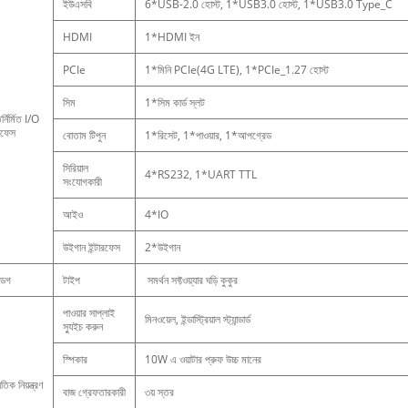
ইউএসবি
6*USB-2.0 হোস্ট, 1*USB3.0 হোস্ট, 1*USB3.0 Type_C
HDMI
1*HDMI ইন
PCIe
1*মিনি PCIe(4G LTE), 1*PCIe_1.27 হোস্ট
সিম
1*সিম কার্ড স্লট
্নির্মিত I/O
ারফেস
বোতাম টিপুন
1*রিসেট, 1*পাওয়ার, 1*আপগ্রেড
সিরিয়াল
4*RS232, 1*UART TTL
সংযোগকারী
আইও
4*IO
উইগান ইন্টারফেস
2*উইগান
চডগ
টাইপ
সমর্থন সফ্টওয়্যার ঘড়ি কুকুর
পাওয়ার সাপ্লাই
মিনওয়েল, ইন্ডাস্ট্রিয়াল স্ট্যান্ডার্ড
স্যুইচ করুন
স্পিকার
10W এ ওয়াটার প্রুফ উচ্চ মানের
ুতিক নিয়ন্ত্রণ
বাজ গ্রেফতারকারী
৩য় স্তর