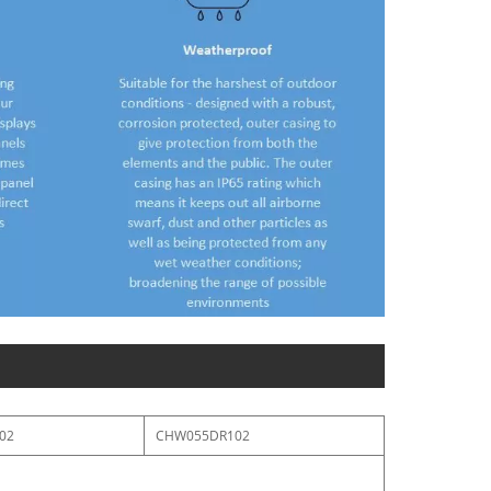
02
CHW055DR102