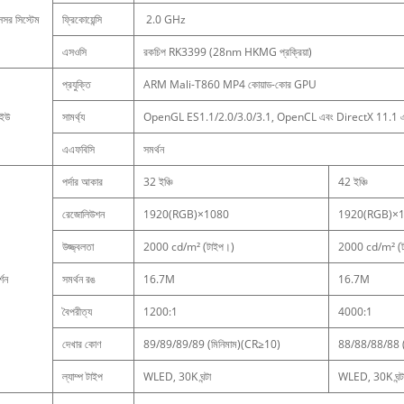
েসর সিস্টেম
ফ্রিকোয়েন্সি
2.0 GHz
এসওসি
রকচিপ RK3399 (28nm HKMG প্রক্রিয়া)
প্রযুক্তি
ARM Mali-T860 MP4 কোয়াড-কোর GPU
িইউ
সামর্থ্য
OpenGL ES1.1/2.0/3.0/3.1, OpenCL এবং DirectX 11.1 এর সাথে সম
এএফবিসি
সমর্থন
পর্দার আকার
32 ইঞ্চি
42 ইঞ্চি
রেজোলিউশন
1920(RGB)×1080
1920(RGB)×
উজ্জ্বলতা
2000 cd/m² (টাইপ।)
2000 cd/m² (ট
্শন
সমর্থন রঙ
16.7M
16.7M
বৈপরীত্য
1200:1
4000:1
দেখার কোণ
89/89/89/89 (মিনিমাম)(CR≥10)
88/88/88/88 (
ল্যাম্প টাইপ
WLED, 30K ঘন্টা
WLED, 30K ঘন্ট