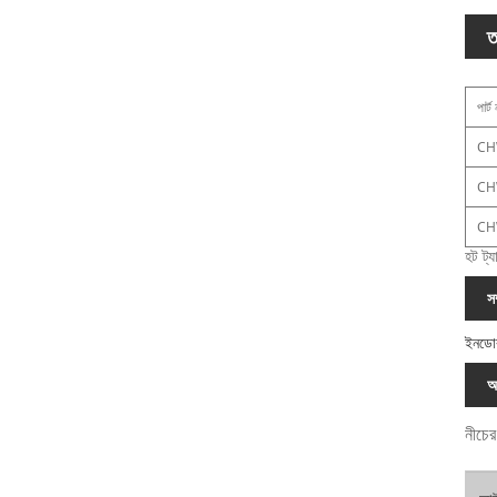
ত
পার্ট
CH
CH
CH
হট ট্
স
ইনডোর
অ
নীচের