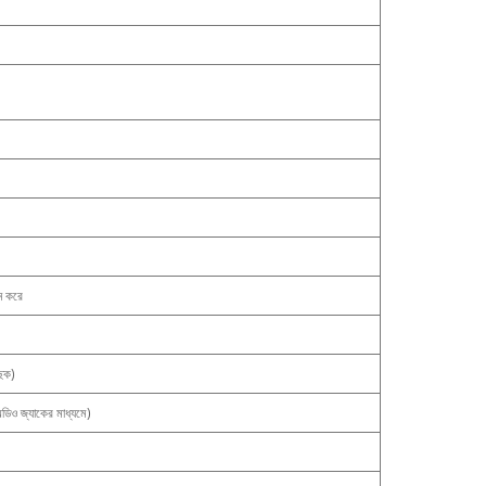
ন করে
িক)
িও জ্যাকের মাধ্যমে)