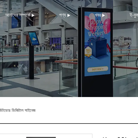
আমাদের সম্পর্কে
পণ্য
খবর
ই-বু
টডোর ডিজিটাল সাইনেজ