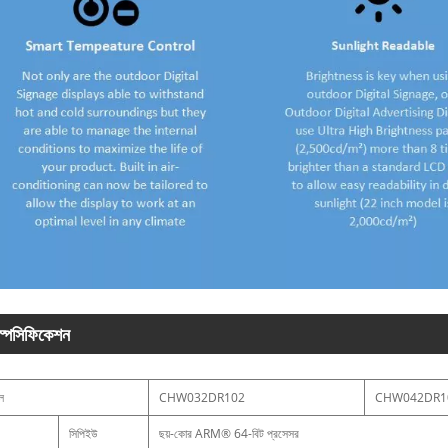
্পেসিফিকেশন
ল
CHW032DR102
CHW042DR1
সিপিইউ
ছয়-কোর ARM® 64-বিট প্রসেসর