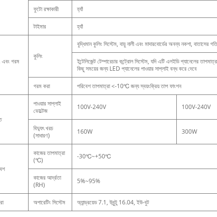
ফুটো রক্ষাকারী
হ্যাঁ
টাইমার
হ্যাঁ
বুদ্ধিমান কুলিং সিস্টেম, বায়ু নালী এবং মাদারবোর্ডের অনন্য নকশা, বাতাসের গতির
কুলিং
ং এবং গরম
ইন্টেলিজেন্ট টেম্পারেচার কন্ট্রোল সিস্টেম, যদি এটি এলইডি প্যানেলের তাপমা
কিছু সময়ের জন্য LED প্যানেলের পাওয়ার সাপ্লাই বন্ধ করে দেবে
গরম করা
পরিবেশ তাপমাত্রা <-10℃ জন্য স্বয়ংক্রিয় তাপ ফাংশন
পাওয়ার সাপ্লাই
100V-240V
100V-240V
ভোল্টেজ
ি
বিদ্যুৎ খরচ
160W
300W
(সাধারণ)
কাজের তাপমাত্রা
-30℃~+50℃
(℃)
বেশ
কাজের আর্দ্রতা
5%~95%
(RH)
রা
অপারেটিং সিস্টেম
অ্যান্ড্রয়েড 7.1, উবুন্টু 16.04, ইউ-বুট