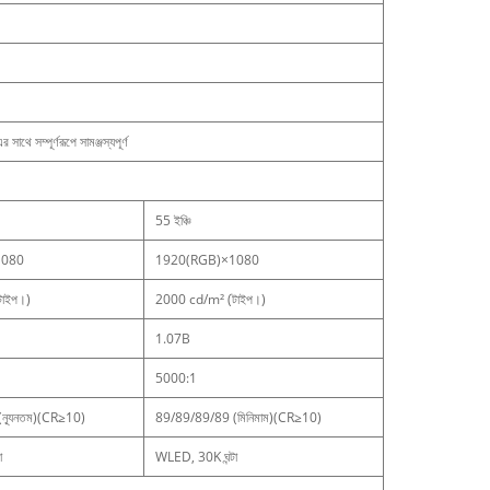
্পূর্ণরূপে সামঞ্জস্যপূর্ণ
55 ইঞ্চি
1080
1920(RGB)×1080
াইপ।)
2000 cd/m² (টাইপ।)
1.07B
5000:1
ন্যূনতম)(CR≥10)
89/89/89/89 (মিনিমাম)(CR≥10)
া
WLED, 30K ঘন্টা