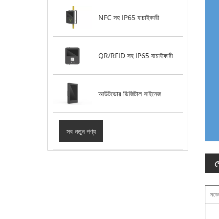
NFC সহ IP65 যাচাইকারী
QR/RFID সহ IP65 যাচাইকারী
আউটডোর ডিজিটাল সাইনেজ
সব নতুন পণ্য
স
মডে