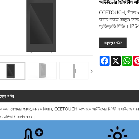
আউটডোর ডিজিটাল সা
CCETOUCH, চীনের একটি
অফার করতে ইচ্ছুক৷ আমরা 
প্রতিশ্রুতি দিচ্ছি। IP5
অনুসন্ধান পাঠান
Facebook
X
Wh
্যের বর্ণনা
 একজন পেশাদার প্রস্তুতকারক হিসাবে, CCETOUCH আপনাকে আউটডোর ডিজিটাল সাইনেজ সরবরাহ
ত ডেলিভারি অফার করব।