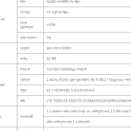
টাইপ
NAMI ক্যাপাসিটিভ টাচ স্ক্রিন
স্পর্শ বিন্দু
10 পয়েন্ট টাচ স্ক্রিন
 পর্দা
হাল্কা
>93%
ট্রান্সমিট্যান্স
পৃষ্ঠের কঠোরতা
7H
প্রযুক্তি
ডুয়াল-চ্যানেল DDR3
সর্বোচ্চ
32 জিবি
ইথারনেট
10/100/1000Mbps ইথারনেট
ওয়াইফাই
2.4GHz/5GHz ডুয়াল ব্যান্ড WIFI, Wi-Fi 802.11b/g/n/ac সমর্থ
়ার্ক
ব্লুটুথ
V2.1+EDR/ব্লুটুথ 3.0/3.0+HS/4.0
4জি
LTE-TDD/LTE-FDD/TD-SCDMA/EDGE/GPRS/GSM(ঐচ্ছ
1 x অ্যানালগ অডিও (অডিও ইনপুট এবং আউটপুটের জন্য 3.5 মিমি কম্বো অড
ও
সংযোগকারী
অডিও আউটপুটের জন্য 1 x লাইনআউট