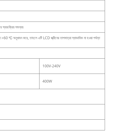
 স্বয়ংক্রিয় সমন্বয়
ত্রা >60 ℃ অনুধাবন করে, তাহলে এটি LCD স্ক্রীনের তাপমাত্রা স্বাভাবিক না হওয়া পর্যন্ত
100V-240V
400W