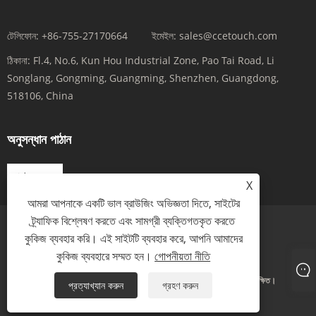
টেলিফোন:
+86-755-27170664
ইমেইল:
sales@ccetouch.com
ঠিকানা:
Fl.4, No.6, Kun Hou Industrial Zone, Pao Tai Road, Li
Songlang, Gongming, Guangming, Shenzhen, Guangdong,
518106, China
অনুসন্ধান পাঠান
এখন তদন্ত
X
আমরা আপনাকে একটি ভাল ব্রাউজিং অভিজ্ঞতা দিতে, সাইটের
ট্র্যাফিক বিশ্লেষণ করতে এবং সামগ্রী ব্যক্তিগতকৃত করতে
কুকিজ ব্যবহার করি। এই সাইটটি ব্যবহার করে, আপনি আমাদের
Links
Sitemap
RSS
XML
গোপনীয়তা নীতি
কুকিজ ব্যবহারে সম্মত হন।
গোপনীয়তা নীতি
কপিরাইট © 2025 CCE(China) Electronics Co., Ltd. সর্বস্বত্ব সংরক্ষিত।
প্রত্যাখ্যান করুন
গ্রহণ করুন