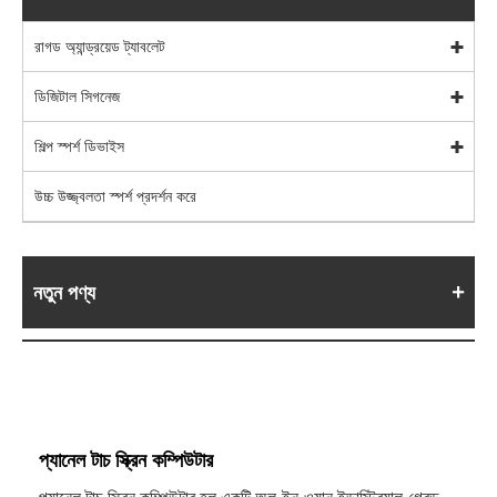
রাগড অ্যান্ড্রয়েড ট্যাবলেট
ডিজিটাল সিগনেজ
শিল্প স্পর্শ ডিভাইস
উচ্চ উজ্জ্বলতা স্পর্শ প্রদর্শন করে
নতুন পণ্য
প্যানেল টাচ স্ক্রিন কম্পিউটার