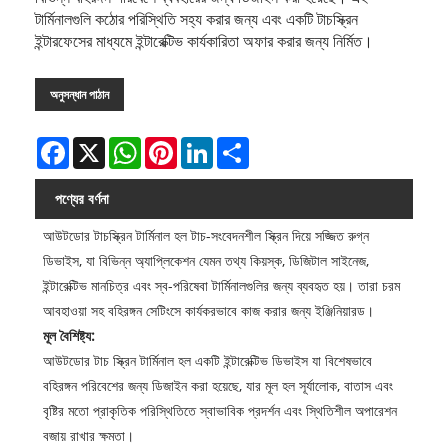
টার্মিনালগুলি কঠোর পরিস্থিতি সহ্য করার জন্য এবং একটি টাচস্ক্রিন
ইন্টারফেসের মাধ্যমে ইন্টারেক্টিভ কার্যকারিতা অফার করার জন্য নির্মিত।
অনুসন্ধান পাঠান
Facebook
X
WhatsApp
Pinterest
LinkedIn
Share
পণ্যের বর্ণনা
আউটডোর টাচস্ক্রিন টার্মিনাল হল টাচ-সংবেদনশীল স্ক্রিন দিয়ে সজ্জিত রুগ্ন
ডিভাইস, যা বিভিন্ন অ্যাপ্লিকেশন যেমন তথ্য কিয়স্ক, ডিজিটাল সাইনেজ,
ইন্টারেক্টিভ মানচিত্র এবং স্ব-পরিষেবা টার্মিনালগুলির জন্য ব্যবহৃত হয়। তারা চরম
আবহাওয়া সহ বহিরঙ্গন সেটিংসে কার্যকরভাবে কাজ করার জন্য ইঞ্জিনিয়ারড।
মূল বৈশিষ্ট্য:
আউটডোর টাচ স্ক্রিন টার্মিনাল হল একটি ইন্টারেক্টিভ ডিভাইস যা বিশেষভাবে
বহিরঙ্গন পরিবেশের জন্য ডিজাইন করা হয়েছে, যার মূল হল সূর্যালোক, বাতাস এবং
বৃষ্টির মতো প্রাকৃতিক পরিস্থিতিতে স্বাভাবিক প্রদর্শন এবং স্থিতিশীল অপারেশন
বজায় রাখার ক্ষমতা।