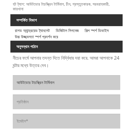
হট ট্যাগ: আউটডোর টাচস্ক্রিন টার্মিনাল, চীন, প্রস্তুতকারক, সরবরাহকারী,
কারখানা
সম্পর্কিত বিভাগ
রাগড অ্যান্ড্রয়েড ট্যাবলেট
ডিজিটাল সিগনেজ
শিল্প স্পর্শ ডিভাইস
উচ্চ উজ্জ্বলতা স্পর্শ প্রদর্শন করে
অনুসন্ধান পাঠান
নীচের ফর্মে আপনার তদন্ত দিতে নির্দ্বিধায় দয়া করে. আমরা আপনাকে 24
ঘন্টার মধ্যে উত্তর দেব।