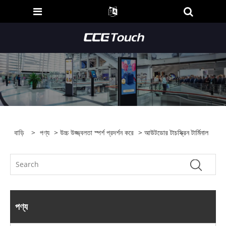
বাড়ি
>
পণ্য
>
উচ্চ উজ্জ্বলতা স্পর্শ প্রদর্শন করে
> আউটডোর টাচস্ক্রিন টার্মিনাল
পণ্য