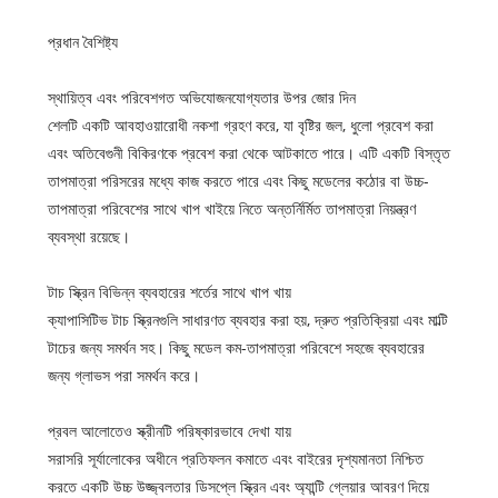
প্রধান বৈশিষ্ট্য
স্থায়িত্ব এবং পরিবেশগত অভিযোজনযোগ্যতার উপর জোর দিন
শেলটি একটি আবহাওয়ারোধী নকশা গ্রহণ করে, যা বৃষ্টির জল, ধুলো প্রবেশ করা
এবং অতিবেগুনী বিকিরণকে প্রবেশ করা থেকে আটকাতে পারে। এটি একটি বিস্তৃত
তাপমাত্রা পরিসরের মধ্যে কাজ করতে পারে এবং কিছু মডেলের কঠোর বা উচ্চ-
তাপমাত্রা পরিবেশের সাথে খাপ খাইয়ে নিতে অন্তর্নির্মিত তাপমাত্রা নিয়ন্ত্রণ
ব্যবস্থা রয়েছে।
টাচ স্ক্রিন বিভিন্ন ব্যবহারের শর্তের সাথে খাপ খায়
ক্যাপাসিটিভ টাচ স্ক্রিনগুলি সাধারণত ব্যবহার করা হয়, দ্রুত প্রতিক্রিয়া এবং মাল্টি
টাচের জন্য সমর্থন সহ। কিছু মডেল কম-তাপমাত্রা পরিবেশে সহজে ব্যবহারের
জন্য গ্লাভস পরা সমর্থন করে।
প্রবল আলোতেও স্ক্রীনটি পরিষ্কারভাবে দেখা যায়
সরাসরি সূর্যালোকের অধীনে প্রতিফলন কমাতে এবং বাইরের দৃশ্যমানতা নিশ্চিত
করতে একটি উচ্চ উজ্জ্বলতার ডিসপ্লে স্ক্রিন এবং অ্যান্টি গ্লেয়ার আবরণ দিয়ে