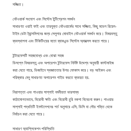
সজ্জিত।
নেটওয়ার্ক সংযোগ এবং সিস্টেম ইন্টিগ্রেশন সমর্থন
সাধারণত ওয়াই ফাই এবং তারযুক্ত নেটওয়ার্কের সাথে সজ্জিত, কিছু মডেল রিয়েল-
টাইম ডেটা ট্রান্সমিশনের জন্য সেলুলার মোবাইল নেটওয়ার্ক সমর্থন করে। বিষয়বস্তু
ব্যবস্থাপনা এবং টিকিটিংয়ের মতো ব্যাকএন্ড সিস্টেম অ্যাক্সেস করতে পারে।
ইন্টারফেসটি সহজবোধ্য এবং বোঝা সহজ
ডিসপ্লে বিষয়বস্তু এবং অপারেশন ইন্টারফেস নির্দিষ্ট উদ্দেশ্য অনুযায়ী কাস্টমাইজ
করা যেতে পারে, ডিজাইনে স্বজ্ঞাততার উপর ফোকাস করে। বড় আইকন এবং
পরিষ্কার মেনু সাধারণত অপারেশন গাইড করতে ব্যবহৃত হয়.
নিরাপত্তা এবং পাওয়ার সাপ্লাই নমনীয়তা ভারসাম্য
কাঠামোগতভাবে, বিরোধী ক্ষতি এবং বিরোধী চুরি নকশা বিবেচনা করুন। পাওয়ার
সাপ্লাই পদ্ধতিটি ইনস্টলেশনের শর্ত অনুসারে এসি, ডিসি বা সৌর শক্তি থেকে
নির্বাচন করা যেতে পারে।
সাধারণ অ্যাপ্লিকেশন পরিস্থিতি