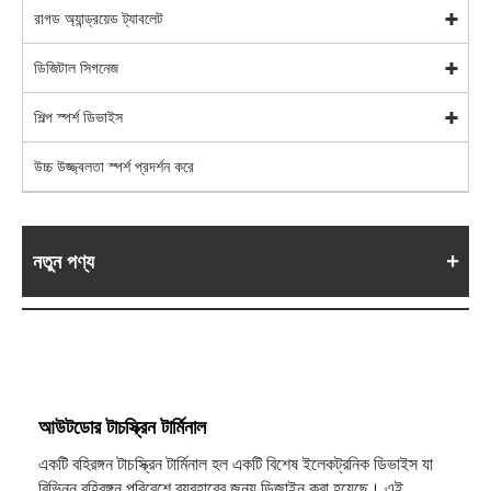
রাগড অ্যান্ড্রয়েড ট্যাবলেট
ডিজিটাল সিগনেজ
শিল্প স্পর্শ ডিভাইস
উচ্চ উজ্জ্বলতা স্পর্শ প্রদর্শন করে
নতুন পণ্য
আউটডোর টাচস্ক্রিন টার্মিনাল
একটি বহিরঙ্গন টাচস্ক্রিন টার্মিনাল হল একটি বিশেষ ইলেকট্রনিক ডিভাইস যা
বিভিন্ন বহিরঙ্গন পরিবেশে ব্যবহারের জন্য ডিজাইন করা হয়েছে। এই