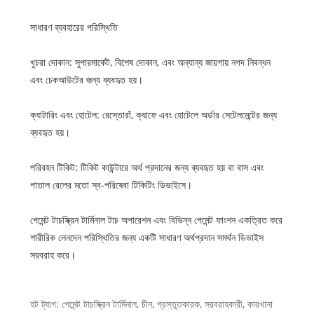
সাধারণ ব্যবহারের পরিস্থিতি
খুচরা দোকান: সুপারমার্কেট, বিশেষ দোকান, এবং অন্যান্য জায়গায় নগদ নিবন্ধন
এবং চেকআউটের জন্য ব্যবহৃত হয়।
ক্যাটারিং এবং হোটেল: রেস্তোরাঁ, ক্যাফে এবং হোটেলে অর্ডার সেটেলমেন্টের জন্য
ব্যবহৃত হয়।
পরিবহন টিকিট: টিকিট কাউন্টারে অর্থ প্রদানের জন্য ব্যবহৃত হয় বা বাস এবং
পাতাল রেলের মতো স্ব-পরিষেবা টিকিটিং ডিভাইসে।
পেমেন্ট টাচস্ক্রিন টার্মিনাল টাচ অপারেশন এবং বিভিন্ন পেমেন্ট ফাংশন একত্রিত করে
শারীরিক লেনদেন পরিস্থিতির জন্য একটি সাধারণ অর্থপ্রদান সমর্থন ডিভাইস
সরবরাহ করে।
হট ট্যাগ: পেমেন্ট টাচস্ক্রিন টার্মিনাল, চীন, প্রস্তুতকারক, সরবরাহকারী, কারখানা