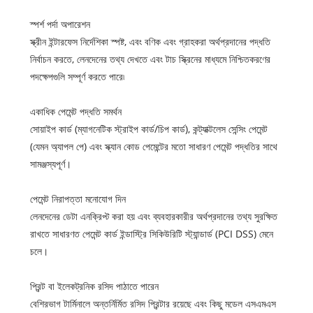
স্পর্শ পর্দা অপারেশন
স্ক্রীন ইন্টারফেস নির্দেশিকা স্পষ্ট, এবং বণিক এবং গ্রাহকরা অর্থপ্রদানের পদ্ধতি
নির্বাচন করতে, লেনদেনের তথ্য দেখতে এবং টাচ স্ক্রিনের মাধ্যমে নিশ্চিতকরণের
পদক্ষেপগুলি সম্পূর্ণ করতে পারে৷
একাধিক পেমেন্ট পদ্ধতি সমর্থন
সোয়াইপ কার্ড (ম্যাগনেটিক স্ট্রাইপ কার্ড/চিপ কার্ড), কন্ট্যাক্টলেস সেন্সিং পেমেন্ট
(যেমন অ্যাপল পে) এবং স্ক্যান কোড পেমেন্টের মতো সাধারণ পেমেন্ট পদ্ধতির সাথে
সামঞ্জস্যপূর্ণ।
পেমেন্ট নিরাপত্তা মনোযোগ দিন
লেনদেনের ডেটা এনক্রিপ্ট করা হয় এবং ব্যবহারকারীর অর্থপ্রদানের তথ্য সুরক্ষিত
রাখতে সাধারণত পেমেন্ট কার্ড ইন্ডাস্ট্রি সিকিউরিটি স্ট্যান্ডার্ড (PCI DSS) মেনে
চলে।
প্রিন্ট বা ইলেকট্রনিক রসিদ পাঠাতে পারেন
বেশিরভাগ টার্মিনালে অন্তর্নির্মিত রসিদ প্রিন্টার রয়েছে এবং কিছু মডেল এসএমএস