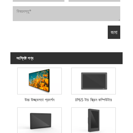
সংশ্লিষ্ট পণ্য
উচ্চ উজ্জ্বলতা প্রদর্শন
IP65 টাচ স্ক্রিন কম্পিউটার