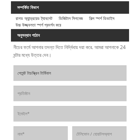
সম্পর্কিত বিভাগ
রাগড অ্যান্ড্রয়েড ট্যাবলেট
ডিজিটাল সিগনেজ
শিল্প স্পর্শ ডিভাইস
উচ্চ উজ্জ্বলতা স্পর্শ প্রদর্শন করে
অনুসন্ধান পাঠান
নীচের ফর্মে আপনার তদন্ত দিতে নির্দ্বিধায় দয়া করে. আমরা আপনাকে 24
ঘন্টার মধ্যে উত্তর দেব।