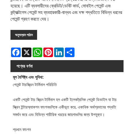
হয়েছে। এটি ব্যবসায়ীদের ক্রেডিট/ডেবিট কার্ড, মোবাইল পেমেন্ট এবং
কন্ট্যাক্টলেস পেমেন্ট সহ ব্যবহারকারী-বান্ধব এবং দক্ষ পদ্ধতিতে বিভিন্ন ধরনের
পেমেন্ট গ্রহণ করতে দেয়।
অনুসন্ধান পাঠান
Facebook
X
WhatsApp
Pinterest
LinkedIn
Share
পণ্যের বর্ণনা
মূল বৈশিষ্ট্য এবং সুবিধা:
পেমেন্ট টাচস্ক্রিন টার্মিনাল পরিচিতি
একটি পেমেন্ট টাচ স্ক্রিন টার্মিনাল হল একটি ইলেকট্রনিক পেমেন্ট ডিভাইস যা টাচ
স্ক্রিন ইন্টারঅ্যাকশন ফাংশনগুলিকে একীভূত করে, একাধিক অর্থপ্রদানের পদ্ধতি
সমর্থন করে এবং বিভিন্ন শারীরিক খরচের জায়গাগুলির জন্য উপযুক্ত।
প্রধান ফাংশন